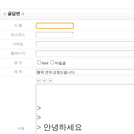
:: 글답변 ::
이 름
패스워드
이메일
홈페이지
옵 션
html
비밀글
제 목
내용