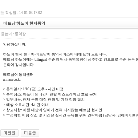
작성일 : 14-01-03 17:02
베트남 하노이 현지통역
글쓴이 :
통역장
안녕하십니까.
하노이 현지 한국어-베트남어 통역서비스에 대해 답해 드립니다.
베트남 하노이에는 bilingual 수준의 당사 통역요원이 상주하고 있으므로 수준 높
문의에 감사합니다.
베트남어 통역센터
annam.co.kr
> 통역일시: 1/10 (금) 오후 - 시간 미정
> 통역장소: 하노이 인터컨티넨탈 웨스트레이크 호텔 근처
> 업무내용: 현재 운영 매장 현황 및 기타 정황 협의
> 예상 소요시간: 4시간 이내
> 참고사항: 미팅 대상이 영어가 전혀 되지않는 베트남 현지인
> **정확한 미팅 장소 및 시간은 실시간 공유를 위해 연락바람 (담당자: 강혜미 010 9170