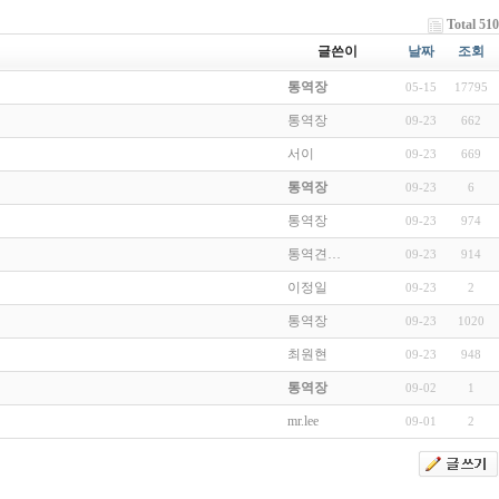
Total 510
글쓴이
날짜
조회
통역장
05-15
17795
통역장
09-23
662
서이
09-23
669
통역장
09-23
6
통역장
09-23
974
통역견…
09-23
914
이정일
09-23
2
통역장
09-23
1020
최원현
09-23
948
통역장
09-02
1
mr.lee
09-01
2