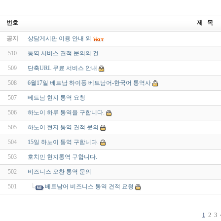
번호
제 목
공지
상담게시판 이용 안내 외
510
통역 서비스 견적 문의의 건
509
단축URL 무료 서비스 안내
508
6월17일 베트남 하이퐁 베트남어-한국어 통역사
507
베트남 현지 통역 요청
506
하노이 하루 통역을 구합니다.
505
하노이 현지 통역 견적 문의
504
15일 하노이 통역 구합니다.
503
호치민 현지통역 구합니다.
502
비즈니스 오찬 통역 문의
501
베트남어 비즈니스 통역 견적 요청
1
2
3