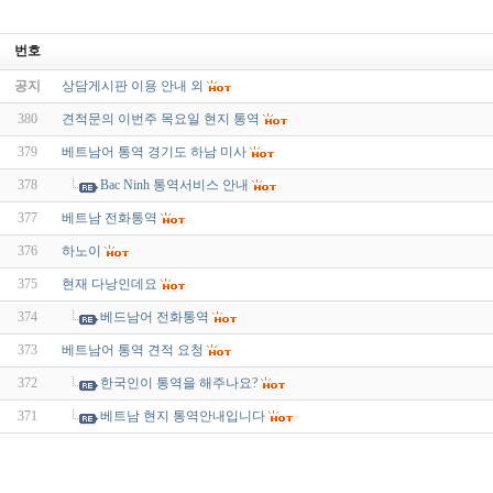
번호
공지
상담게시판 이용 안내 외
380
견적문의 이번주 목요일 현지 통역
379
베트남어 통역 경기도 하남 미사
378
Bac Ninh 통역서비스 안내
377
베트남 전화통역
376
하노이
375
현재 다낭인데요
374
베드남어 전화통역
373
베트남어 통역 견적 요청
372
한국인이 통역을 해주나요?
371
베트남 현지 통역안내입니다