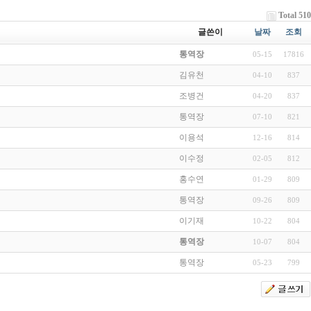
Total 510
글쓴이
날짜
조회
통역장
05-15
17816
김유천
04-10
837
조병건
04-20
837
통역장
07-10
821
이용석
12-16
814
이수정
02-05
812
홍수연
01-29
809
통역장
09-26
809
이기재
10-22
804
통역장
10-07
804
통역장
05-23
799