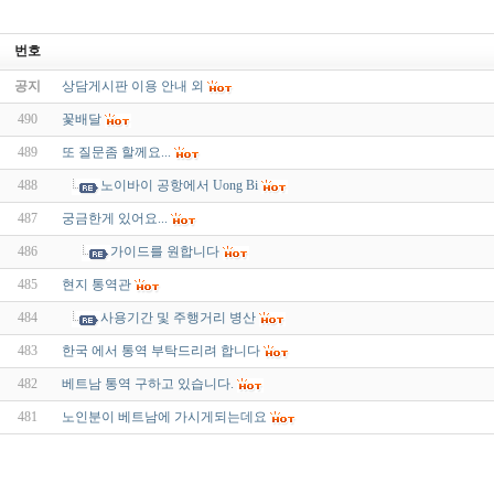
번호
공지
상담게시판 이용 안내 외
490
꽃배달
489
또 질문좀 할께요...
488
노이바이 공항에서 Uong Bi
487
궁금한게 있어요...
486
가이드를 원합니다
485
현지 통역관
484
사용기간 및 주행거리 병산
483
한국 에서 통역 부탁드리려 합니다
482
베트남 통역 구하고 있습니다.
481
노인분이 베트남에 가시게되는데요