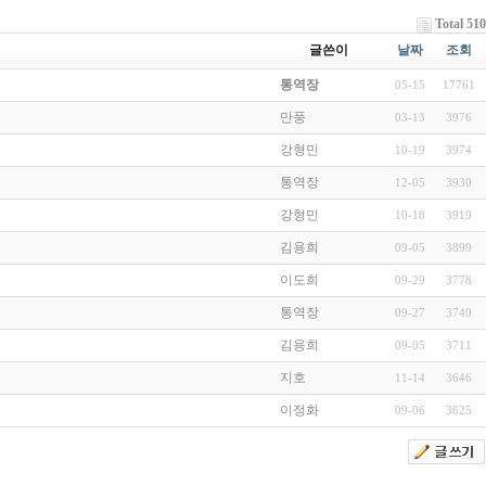
Total 510
글쓴이
날짜
조회
통역장
05-15
17761
만풍
03-13
3976
강형민
10-19
3974
통역장
12-05
3930
강형민
10-18
3919
김용희
09-05
3899
이도희
09-29
3778
통역장
09-27
3740
김용희
09-05
3711
지호
11-14
3646
이정화
09-06
3625