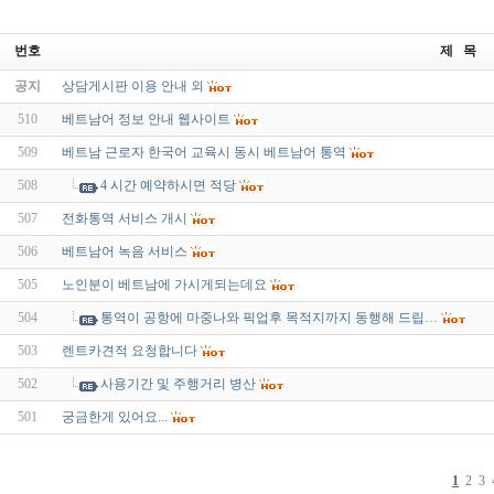
번호
제 목
공지
상담게시판 이용 안내 외
510
베트남어 정보 안내 웹사이트
509
베트남 근로자 한국어 교육시 동시 베트남어 통역
508
4 시간 예약하시면 적당
507
전화통역 서비스 개시
506
베트남어 녹음 서비스
505
노인분이 베트남에 가시게되는데요
504
통역이 공항에 마중나와 픽업후 목적지까지 동행해 드립…
503
렌트카견적 요청합니다
502
사용기간 및 주행거리 병산
501
궁금한게 있어요...
1
2
3