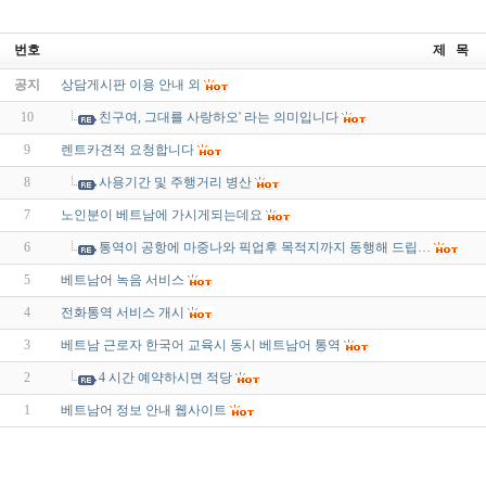
번호
제 목
공지
상담게시판 이용 안내 외
10
친구여, 그대를 사랑하오' 라는 의미입니다
9
렌트카견적 요청합니다
8
사용기간 및 주행거리 병산
7
노인분이 베트남에 가시게되는데요
6
통역이 공항에 마중나와 픽업후 목적지까지 동행해 드립…
5
베트남어 녹음 서비스
4
전화통역 서비스 개시
3
베트남 근로자 한국어 교육시 동시 베트남어 통역
2
4 시간 예약하시면 적당
1
베트남어 정보 안내 웹사이트