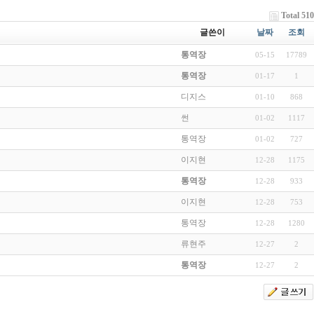
Total 510
글쓴이
날짜
조회
통역장
05-15
17789
통역장
01-17
1
디지스
01-10
868
썬
01-02
1117
통역장
01-02
727
이지현
12-28
1175
통역장
12-28
933
이지현
12-28
753
통역장
12-28
1280
류현주
12-27
2
통역장
12-27
2