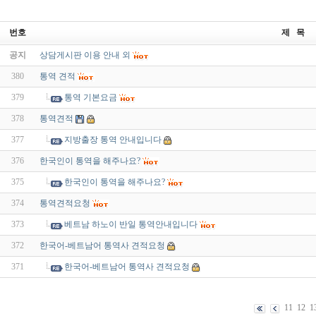
번호
제 목
공지
상담게시판 이용 안내 외
380
통역 견적
379
통역 기본요금
378
통역견적
377
지방출장 통역 안내입니다
376
한국인이 통역을 해주나요?
375
한국인이 통역을 해주나요?
374
통역견적요청
373
베트남 하노이 반일 통역안내입니다
372
한국어-베트남어 통역사 견적요청
371
한국어-베트남어 통역사 견적요청
11
12
1